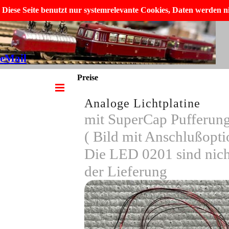
Direkt zum Seiteninhalt
Diese Seite benutzt nur systemrelevante Cookies, Daten werden n
Micha´s MoBa
eMail
Preise
Menü überspringen
Analoge Lichtplatine
mit SuperCap Pufferun
( Bild mit Anschlußopti
Die LED 0201 sind nich
der Lieferung