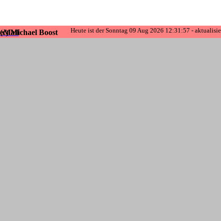
Heute ist der
Sonntag 09 Aug 2026
12:31:57
- aktualisi
(c) Michael Boost
eMail
Zurück zum Seiteninhalt