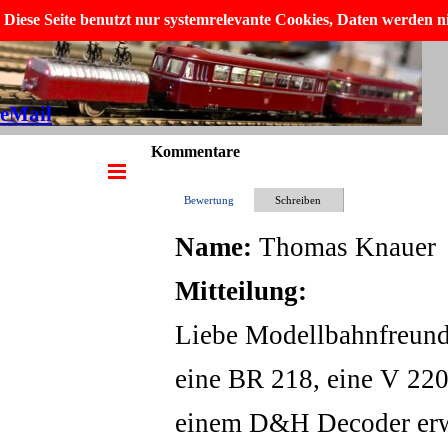
Direkt zum Seiteninhalt
Diese Seite benutzt nur systemrelevante Cookies, Daten werden n
Micha´s MoBa
eMail
Kommentare
Menü überspringen
Bewertung
Schreiben
Name:
Thomas Knauer
Mitteilung:
Liebe Modellbahnfreunde
eine BR 218, eine V 22
einem D&H Decoder erwo